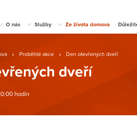
O nás
Služby
Ze života domova
Důleži
ova
Proběhlé akce
Den otevřených dveří
vřených dveří
 0:00 hodin