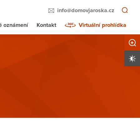
info@domovjaroska.cz
té oznámení
Kontakt
Virtuální prohlídka
Zvětši
Vysoký 