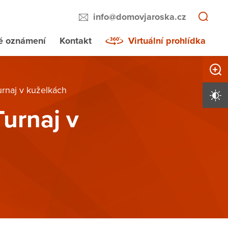
info@domovjaroska.cz
té oznámení
Kontakt
Virtuální prohlídka
Zvětši
rnaj v kuželkách
Vysoký 
urnaj v