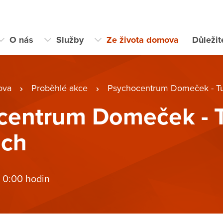
O nás
Služby
Ze života domova
Důleži
ova
Proběhlé akce
Psychocentrum Domeček - Tu
centrum Domeček - T
ách
 0:00 hodin