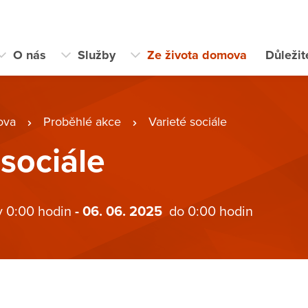
O nás
Služby
Ze života domova
Důleži
ova
Proběhlé akce
Varieté sociále
 sociále
v 0:00 hodin
- 06. 06. 2025
do 0:00 hodin