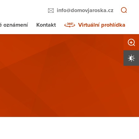
info@domovjaroska.cz
té oznámení
Kontakt
Virtuální prohlídka
Zvětši
Vysoký 